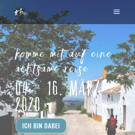
komme mit auf eine
achtsame reise
04 - 16. März
2020
ICH BIN DABEI