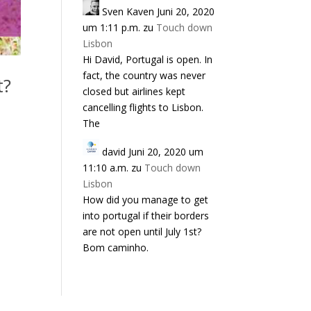
Sven Kaven
Juni 20, 2020
um 1:11 p.m.
zu
Touch down
Lisbon
Hi David, Portugal is open. In
fact, the country was never
t?
closed but airlines kept
cancelling flights to Lisbon.
The
david
Juni 20, 2020 um
11:10 a.m.
zu
Touch down
Lisbon
How did you manage to get
into portugal if their borders
are not open until July 1st?
Bom caminho.