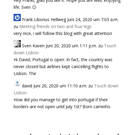
Hey Franki, glad you like it. Hope you are well, enjoying
life. Sven 🙂
Frank Liborius Hellweg
Juni 24, 2020 um 7:03 a.m.
zu
Meeting friends on two and four legs
very nice, i will follow this blog with great attention
Sven Kaven
Juni 20, 2020 um 1:11 p.m.
zu
Touch
down Lisbon
Hi David, Portugal is open. In fact, the country was
never closed but airlines kept cancelling flights to
Lisbon. The
david
Juni 20, 2020 um 11:10 a.m.
zu
Touch down
Lisbon
How did you manage to get into portugal if their
borders are not open until July 1st? Bom caminho.