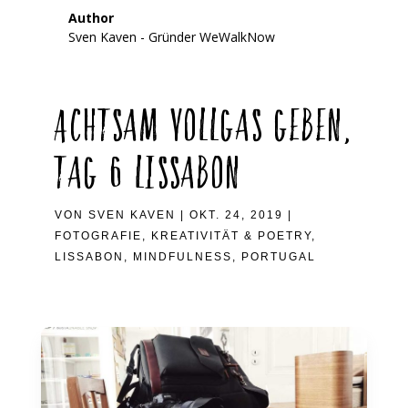
Author
Sven Kaven - Gründer WeWalkNow
Achtsam Vollgas geben,
Tag 6 Lissabon
VON
SVEN KAVEN
|
OKT. 24, 2019
|
FOTOGRAFIE
,
KREATIVITÄT & POETRY
,
LISSABON
,
MINDFULNESS
,
PORTUGAL